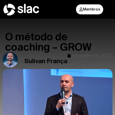
Membros
O método de
coaching – GROW
novembro 8, 2023
Sulivan França