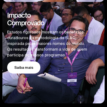
Impacto
Comprovado
Estudos rigorosos mostram os benefícios
duradouros da metodologia da SLAC,
inspirada pelos maiores nomes do mundo.
Os resultados transformam a vida de quem
participa de nossos programas.
Saiba mais