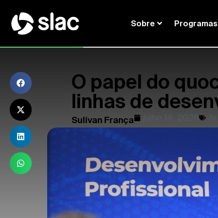
Sobre
Programas
O papel do quo
linhas de dese
julho 14, 2026
Ar
Sulivan França