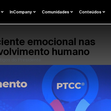
InCompany
Comunidades
Conteúdos
ciente emocional nas
nvolvimento humano
tigos do Presidente