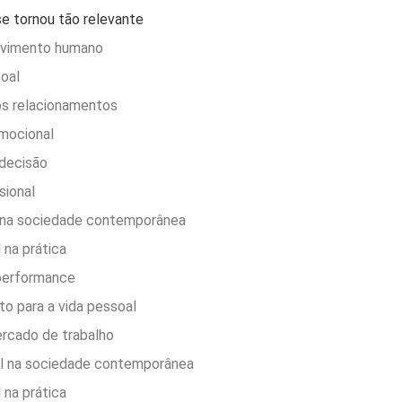
se tornou tão relevante
olvimento humano
oal
os relacionamentos
emocional
decisão
sional
 na sociedade contemporânea
 na prática
 performance
to para a vida pessoal
rcado de trabalho
l na sociedade contemporânea
 na prática