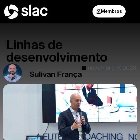
Membros
Linhas de
desenvolvimento
novembro 17, 2023
Sulivan França