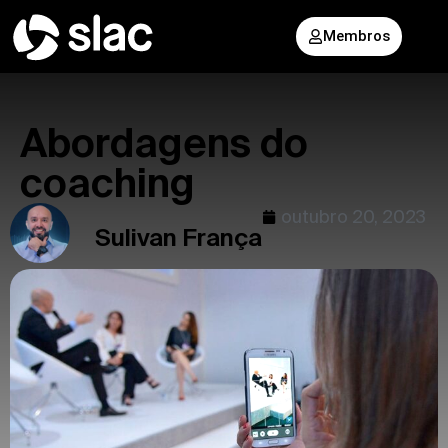
Membros
Abordagens do
coaching
outubro 20, 2023
Sulivan França