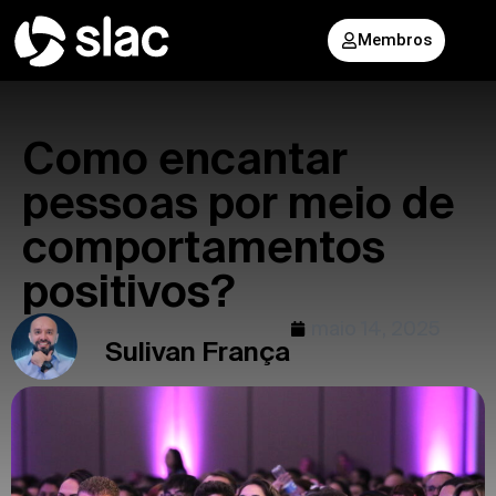
Membros
Como encantar
pessoas por meio de
comportamentos
positivos?
maio 14, 2025
Sulivan França