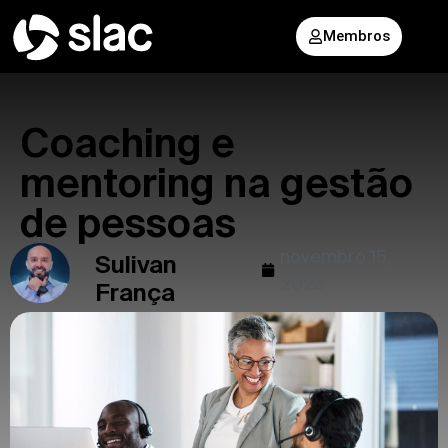
Membros
Coaching e
mentoring na gestão
de pessoas
novembro 15,
Sulivan
2023
França