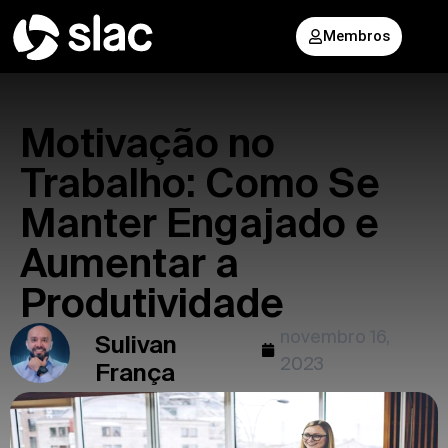
Membros
Motivação no
Trabalho: Como Se
Manter Engajado e
Aumentar a
Produtividade
novembro 16,
Sulivan
2023
França