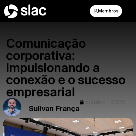
Membros
Comunicação
corporativa:
impulsionando a
conexão e o sucesso
empresarial
outubro 1, 2025
Sulivan França