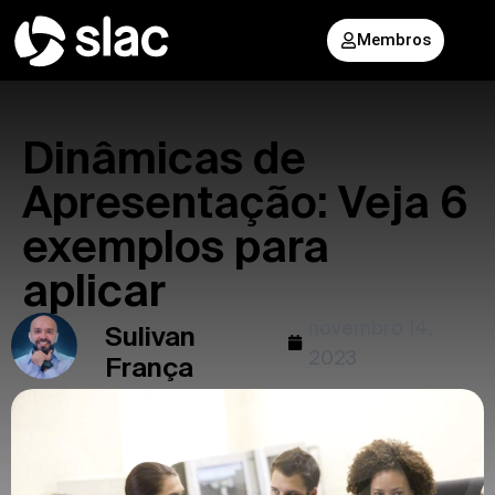
Membros
Dinâmicas de
Apresentação: Veja 6
exemplos para
aplicar
novembro 14,
Sulivan
2023
França