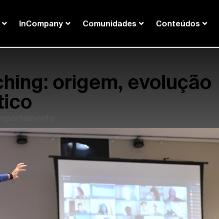
InCompany
Comunidades
Conteúdos
ching: origem, evolução
tico
mportamento