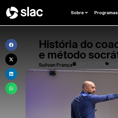
Sobre
Programas
História do coa
e método socrá
abril 17, 2025
Co
Sulivan França