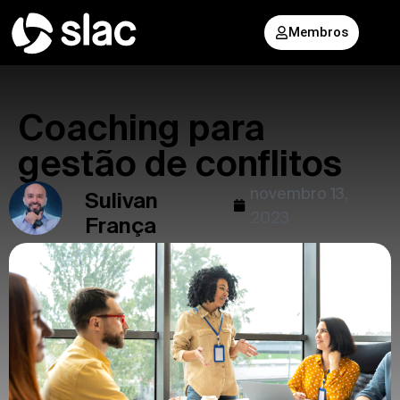
Membros
Coaching para
gestão de conflitos
novembro 13,
Sulivan
2023
França