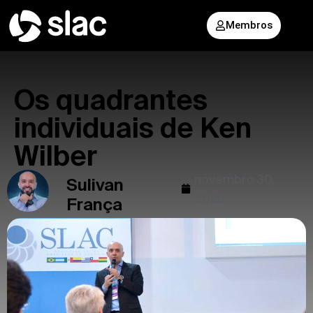
Membros
Os quadrantes
individuais de Ken
Wilber
novembro 30,
Sulivan
2023
França