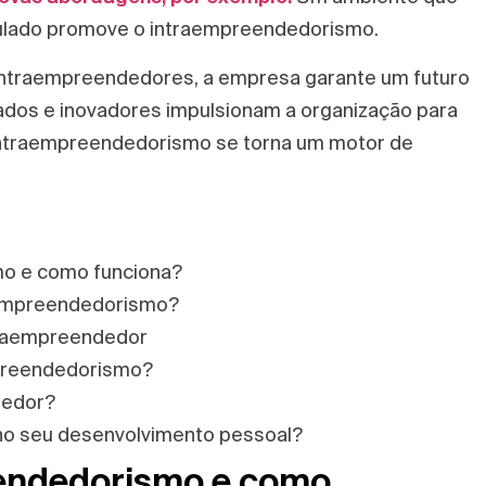
alculado promove o intraempreendedorismo.
 intraempreendedores, a empresa garante um futuro
ados e inovadores impulsionam a organização para
intraempreendedorismo se torna um motor de
o e como funciona?
raempreendedorismo?
ntraempreendedor
mpreendedorismo?
dedor?
no seu desenvolvimento pessoal?
eendedorismo e como