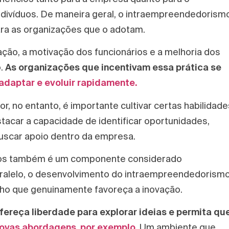
ndivíduos. De maneira geral, o intraempreendedorism
ra as organizações que o adotam.
ação, a motivação dos funcionários e a melhoria dos
o.
As organizações que incentivam essa prática se
adaptar e evoluir rapidamente.
, no entanto, é importante cultivar certas habilidade
tacar a capacidade de identificar oportunidades,
buscar apoio dentro da empresa.
ivos também é um componente considerado
ralelo, o desenvolvimento do intraempreendedorism
lho que genuinamente favoreça a inovação.
fereça liberdade para explorar ideias e permita qu
ovas abordagens, por exemplo.
Um ambiente que