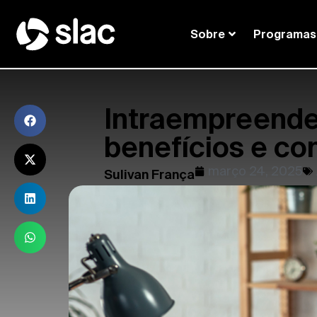
Sobre
Programas
Intraempreende
benefícios e c
março 24, 2025
Sulivan França