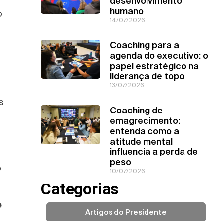
desenvolvimento
humano
o
14/07/2026
Coaching para a
agenda do executivo: o
papel estratégico na
liderança de topo
13/07/2026
s
Coaching de
emagrecimento:
entenda como a
atitude mental
influencia a perda de
peso
o
10/07/2026
Categorias
e
Artigos do Presidente