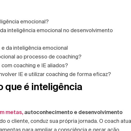
eligência emocional?
e da inteligência emocional no desenvolvimento
 e da inteligência emocional
ocional ao processo de coaching?
om coaching e IE aliados?
olver IE e utilizar coaching de forma eficaz?
 que é inteligência
em metas,
autoconhecimento e desenvolvimento
 o cliente, conduz sua própria jornada. O coach atu
amentas para ampliar a consciência e gerar ação.