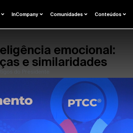
InCompany
Comunidades
Conteúdos
teligência emocional:
ças e similaridades
tigos do Presidente