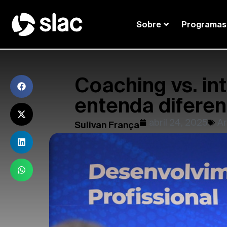
Sobre
Programas
Coaching vs. in
entenda diferen
abril 24, 2025
Ar
Sulivan França