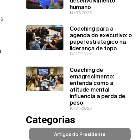
desenvolvimento
humano
14/07/2026
as
Coaching para a
agenda do executivo: o
papel estratégico na
liderança de topo
á
13/07/2026
Coaching de
emagrecimento:
entenda como a
atitude mental
influencia a perda de
.
peso
10/07/2026
Categorias
Artigos do Presidente