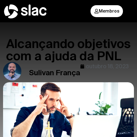
Membros
Alcançando objetivos
com a ajuda da PNL
outubro 18, 2023
Sulivan França