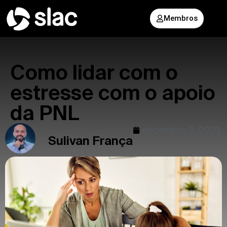
Membros
Como lidar com o
estresse com o apoio
da PNL
dezembro 2, 2023
Sulivan França