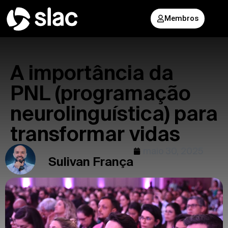
Membros
A importância da
PNL (programação
neurolinguística) para
transformar vidas
maio 30, 2025
Sulivan França