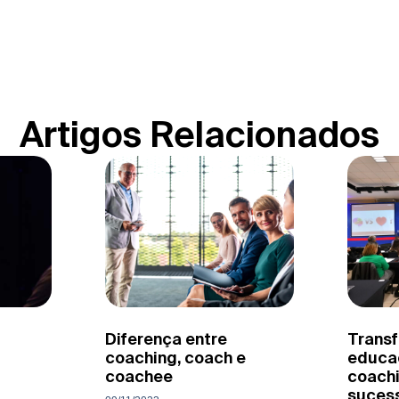
Artigos Relacionados
Diferença entre
Trans
coaching, coach e
educa
coachee
coachi
suces