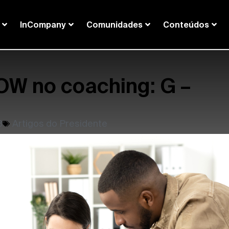
InCompany
Comunidades
Conteúdos
OW no coaching: G –
3
Artigos do Presidente