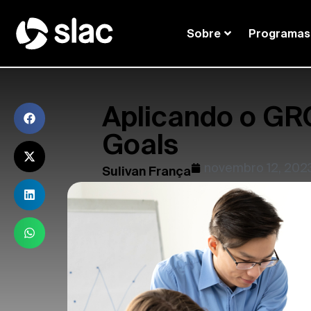
Sobre
Programas
Aplicando o GR
Goals
novembro 12, 202
Sulivan França