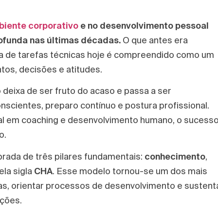
biente corporativo
e no desenvolvimento pessoal
ofunda nas últimas décadas.
O que antes era
ta de tarefas técnicas hoje é compreendido como um
os, decisões e atitudes.
eixa de ser fruto do acaso e passa a ser
scientes, preparo contínuo e postura profissional.
onal em coaching e desenvolvimento humano, o sucess
o.
ibrada de três pilares fundamentais:
conhecimento
,
ela sigla
CHA
. Esse modelo tornou-se um dos mais
s, orientar processos de desenvolvimento e sustent
ações.