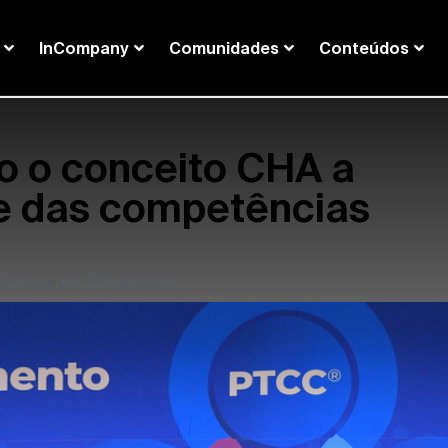
InCompany
Comunidades
Conteúdos
 o conceito CHA a
ce das competências
Artigos do Presidente