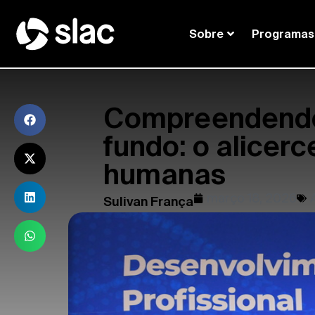
Sobre
Programas
Compreendendo
fundo: o alicer
humanas
março 18, 2026
Sulivan França