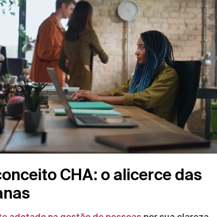
nceito CHA: o alicerce das
anas
te adotado na gestão de pessoas
por sua clareza,