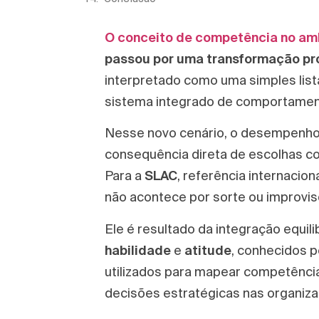
O conceito de competência no am
passou por uma transformação pr
interpretado como uma simples lis
sistema integrado de comportament
Nesse novo cenário, o desempenho d
consequência direta de escolhas con
Para a
SLAC
, referência internaci
não acontece por sorte ou improvis
Ele é resultado da integração equil
habilidade
e
atitude
, conhecidos p
utilizados para mapear competência
decisões estratégicas nas organiz