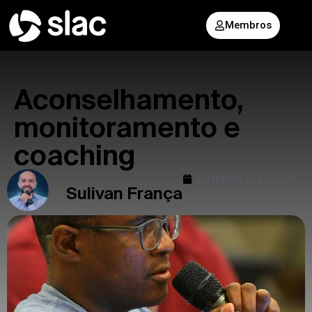
Membros
Aconselhamento,
monitoramento e
coaching
outubro 20, 2023
Sulivan França