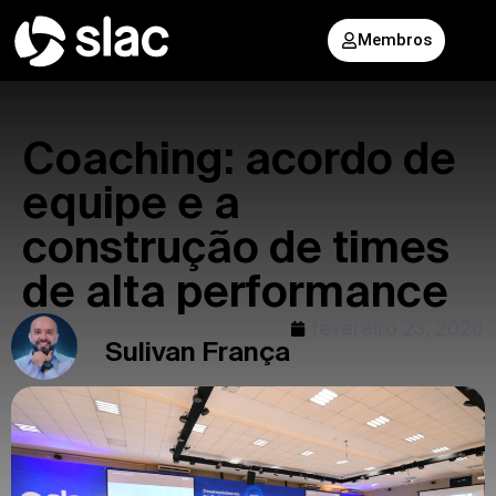
Membros
Coaching: acordo de
equipe e a
construção de times
de alta performance
fevereiro 23, 2026
Sulivan França