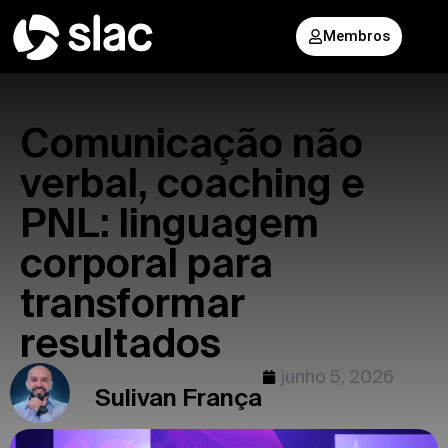
Membros
Comunicação não
verbal, coaching e
PNL: linguagem
corporal para
transformar
resultados
junho 5, 2026
Sulivan França