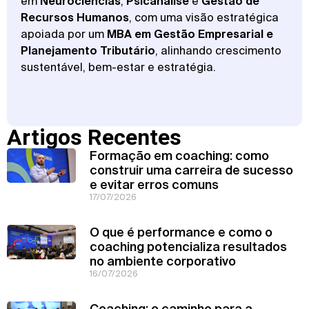
em
Neurociências
,
Psicanálise
e
Gestão de
Recursos Humanos
, com uma visão estratégica
apoiada por um
MBA em Gestão Empresarial e
Planejamento Tributário
, alinhando crescimento
sustentável, bem-estar e estratégia.
Artigos Recentes
Formação em coaching: como
construir uma carreira de sucesso
e evitar erros comuns
17/07/2026
O que é performance e como o
coaching potencializa resultados
no ambiente corporativo
16/07/2026
Coaching: o caminho para a