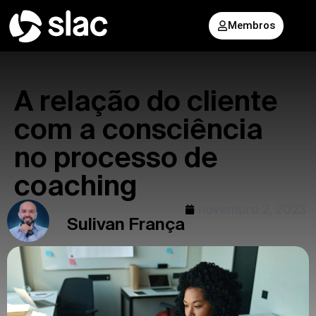
Membros
A relação do cliente
com a consciência
no processo de
coaching
novembro 2, 2023
Sulivan França