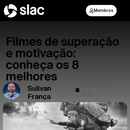
Membros
Filmes de superação
e motivação:
conheça os 8
melhores
setembro 26,
Sulivan
2023
França