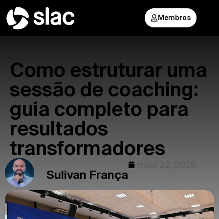
Membros
Como estruturar uma
sessão de coaching:
guia completo para
resultados
transformadores
maio 22, 2025
Sulivan França