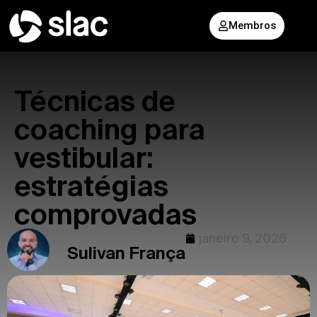
Membros
Técnicas de
coaching para
vestibular:
estratégias
comprovadas
janeiro 9, 2026
Sulivan França