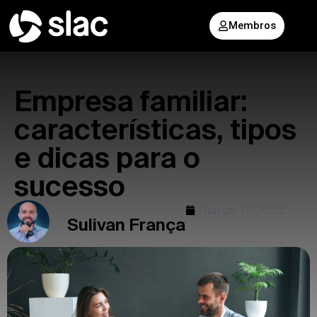
Membros
Empresa familiar:
características, tipos
e dicas para o
sucesso
março 17, 2025
Sulivan França