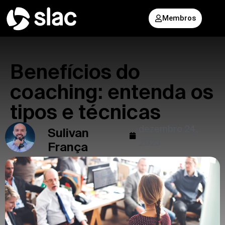
Membros
Benefícios do
coaching: entenda os
tipos e técnicas
dezembro 24,
Sulivan
2023
França