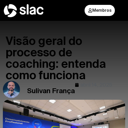
Membros
Visão geral do
processo de
coaching: entenda
como funciona
abril 14, 2025
Sulivan França