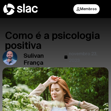
Membros
Como é a psicologia
positiva
novembro 23,
Sulivan
2023
França