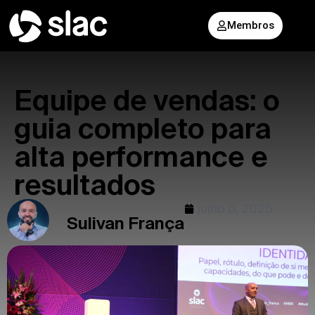
Membros
Equipe de vendas: o
guia completo para
alta performance e
resultados
julho 8, 2025
Sulivan França