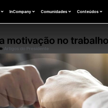
InCompany
Comunidades
Conteúdos
a motivação no trabalh
Artigos do Presidente