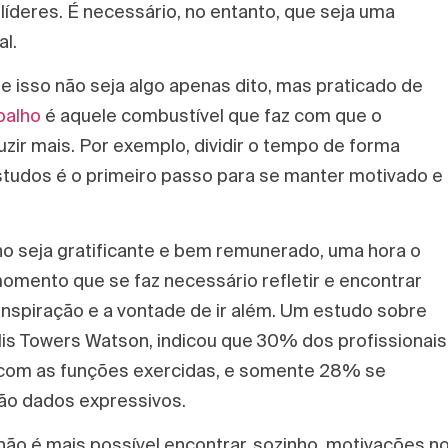
 líderes. É necessário, no entanto, que seja uma
al.
e isso não seja algo apenas dito, mas praticado de
balho
é aquele combustível que faz com que o
ir mais. Por exemplo, dividir o tempo de forma
 estudos é o primeiro passo para se manter motivado e
ho seja gratificante e bem remunerado, uma hora o
omento que se faz necessário refletir e encontrar
nspiração e a vontade de ir além. Um estudo sobre
illis Towers Watson, indicou que 30% dos profissionais
s com as funções exercidas, e somente 28% se
ão dados expressivos.
não é mais possível encontrar, sozinho, motivações n