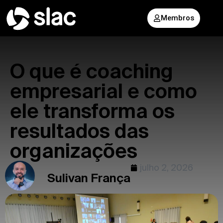
Membros
O que é coaching
empresarial e como
ele transforma os
resultados das
organizações
julho 2, 2026
Sulivan França