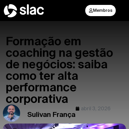
Membros
Formação em
coaching na gestão
de negócios: saiba
como ter alta
performance
corporativa
abril 3, 2026
Sulivan França