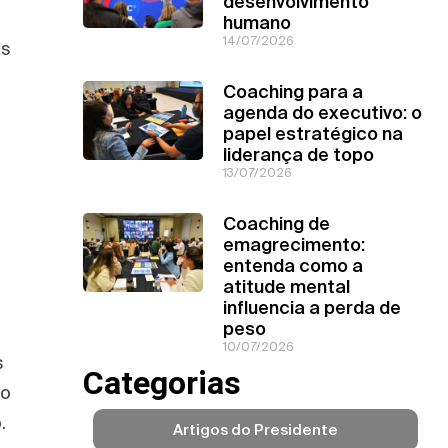
desenvolvimento
humano
14/07/2026
as
Coaching para a
agenda do executivo: o
papel estratégico na
liderança de topo
13/07/2026
Coaching de
emagrecimento:
entenda como a
atitude mental
influencia a perda de
peso
10/07/2026
s
Categorias
vo
.
Artigos do Presidente