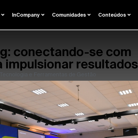
InCompany
Comunidades
Conteúdos
ng: conectando-se com
a impulsionar resultados
Tecnologia e Ferramentas de Gestão