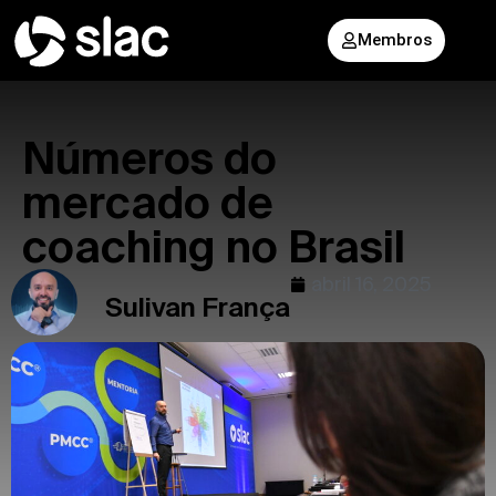
Membros
Números do
mercado de
coaching no Brasil
abril 16, 2025
Sulivan França