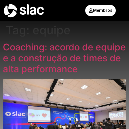
Membros
Tag:
equipe
Coaching: acordo de equipe
e a construção de times de
alta performance