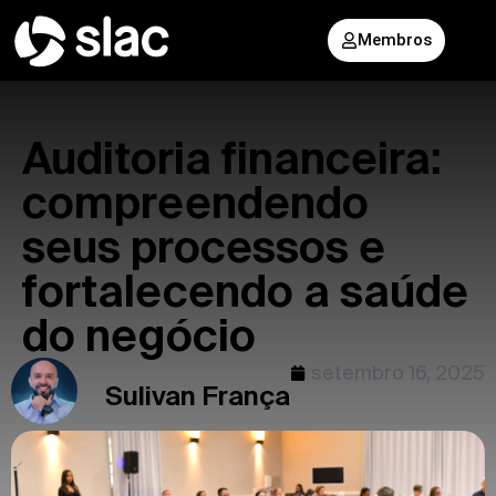
Membros
Auditoria financeira:
compreendendo
seus processos e
fortalecendo a saúde
do negócio
setembro 16, 2025
Sulivan França