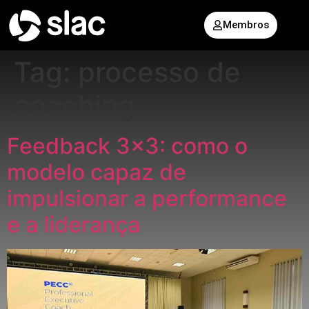
Membros
Tag:
processo de
coaching
Feedback 3×3: como o
modelo capaz de
impulsionar a performance
e a liderança