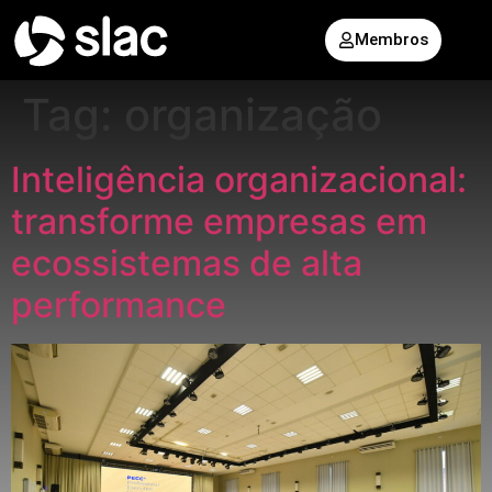
Membros
Tag:
organização
Inteligência organizacional:
transforme empresas em
ecossistemas de alta
performance